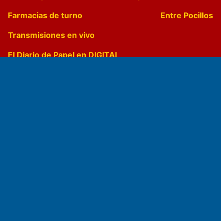
Farmacias de turno
Entre Pocillos
Transmisiones en vivo
El Diario de Papel en DIGITAL
Fundado por el
Doctor Antonio Nemesio
Primera edición: Domingo 3 de Mayo de 1992