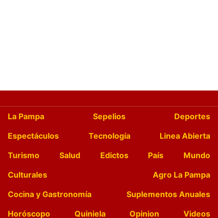
La Pampa
Sepelios
Deportes
Espectáculos
Tecnología
Linea Abierta
Turismo
Salud
Edictos
País
Mundo
Culturales
Agro La Pampa
Cocina y Gastronomía
Suplementos Anuales
Horóscopo
Quiniela
Opinion
Videos