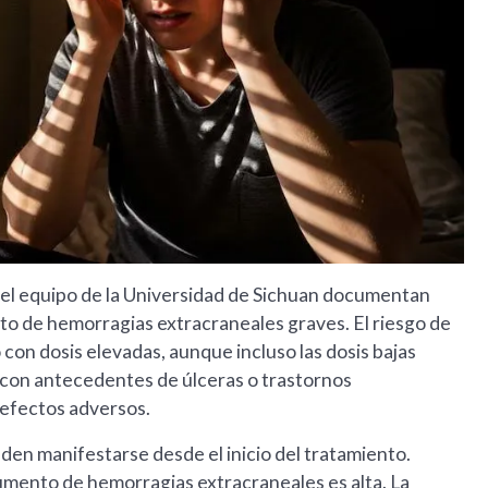
el equipo de la Universidad de Sichuan documentan
ento de hemorragias extracraneales graves. El riesgo de
con dosis elevadas, aunque incluso las dosis bajas
 con antecedentes de úlceras o trastornos
 efectos adversos.
eden manifestarse desde el inicio del tratamiento.
aumento de hemorragias extracraneales es alta. La