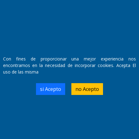
Con fines de proporcionar una mejor experiencia nos
encontramos en la necesidad de incorporar cookies. Acepta El
uso de las misma
Fundado por el
Doctor Antonio Nemesio
Primera edición: Domingo 3 de Mayo de 1992
Miembro de ADIRA,ADEPA y CPPAL
si Acepto
no Acepto
Propietario: El Diario SRL
Director Periodístico:
Walter René Goñi
Domicilio Legal: José Ingenieros 855,
Santa Rosa, La Pampa.
Número de Registro DNDA: