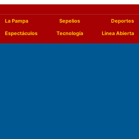
La Pampa
Sepelios
Deportes
Espectáculos
Tecnología
Linea Abierta
Turismo
Salud
Edictos
País
Mundo
Culturales
Agro La Pampa
Cocina y Gastronomía
Suplementos Anuales
Horóscopo
Quiniela
Opinion
Videos
Farmacias de turno
Entre Pocillos
Transmisiones en vivo
El Diario de Papel en DIGITAL