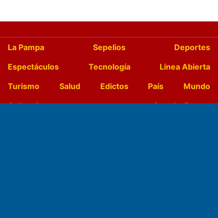
La Pampa
Sepelios
Deportes
Espectáculos
Tecnología
Linea Abierta
Turismo
Salud
Edictos
País
Mundo
Culturales
Agro La Pampa
Cocina y Gastronomía
Suplementos Anuales
Horóscopo
Quiniela
Opinion
Videos
Farmacias de turno
Entre Pocillos
Transmisiones en vivo
El Diario de Papel en DIGITAL