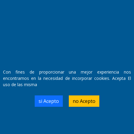
Con fines de proporcionar una mejor experiencia nos
encontramos en la necesidad de incorporar cookies. Acepta El
Fundado por el
Doctor Antonio Nemesio
uso de las misma
Primera edición: Domingo 3 de Mayo de 1992
Miembro de ADIRA,ADEPA y CPPAL
Propietario: El Diario SRL
si Acepto
no Acepto
Director Periodístico:
Walter René Goñi
Domicilio Legal: José Ingenieros 855,