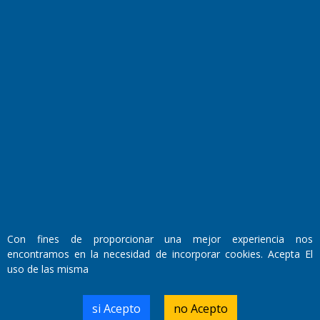
Transmisiones en vivo
El Diario de Papel en DIGITAL
Con fines de proporcionar una mejor experiencia nos
Fundado por el
Doctor Antonio Nemesio
encontramos en la necesidad de incorporar cookies. Acepta El
Primera edición: Domingo 3 de Mayo de 1992
uso de las misma
Miembro de ADIRA,ADEPA y CPPAL
Propietario: El Diario SRL
Director Periodístico:
si Acepto
no Acepto
Walter René Goñi