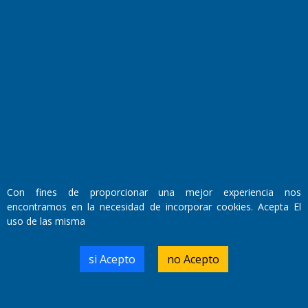
Farmacias de turno
Entre Pocillos
Transmisiones en vivo
El Diario de Papel en DIGITAL
Con fines de proporcionar una mejor experiencia nos
encontramos en la necesidad de incorporar cookies. Acepta El
uso de las misma
si Acepto
no Acepto
Fundado por el
Doctor Antonio Nemesio
Primera edición: Domingo 3 de Mayo de 1992
Miembro de ADIRA,ADEPA y CPPAL
Propietario: El Diario SRL