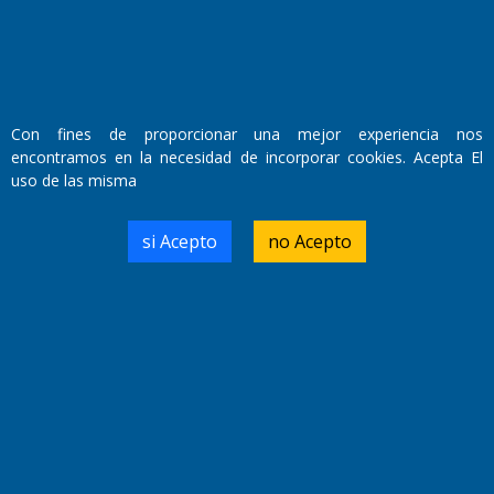
Con fines de proporcionar una mejor experiencia nos
encontramos en la necesidad de incorporar cookies. Acepta El
uso de las misma
videos de la semana
si Acepto
no Acepto
ANTERIOR
SIGUIENTE
También te puede interesar...