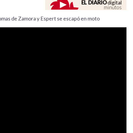
EL DIARIO
digital
minutos
n Lomas de Zamora y Espert se escapó en moto