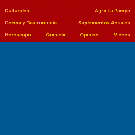
Culturales
Agro La Pampa
Cocina y Gastronomía
Suplementos Anuales
Horóscopo
Quiniela
Opinion
Videos
Farmacias de turno
Entre Pocillos
Transmisiones en vivo
El Diario de Papel en DIGITAL