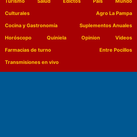
Turismo
Salud
Edictos
País
Mundo
Culturales
Agro La Pampa
Cocina y Gastronomía
Suplementos Anuales
Horóscopo
Quiniela
Opinion
Videos
Farmacias de turno
Entre Pocillos
Transmisiones en vivo
El Diario de Papel en DIGITAL