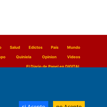
o
Salud
Edictos
País
Mundo
opo
Quiniela
Opinion
Videos
El Diario de Papel en DIGITAL
e Contenidos:
Nemesio
ración,
si Acepto
no Acepto