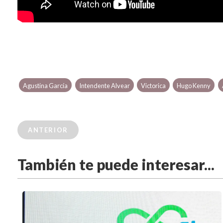
Agustina García
Intendente Alvear
Victorica
Hugo Kenny
ANTERIOR
También te puede interesar...