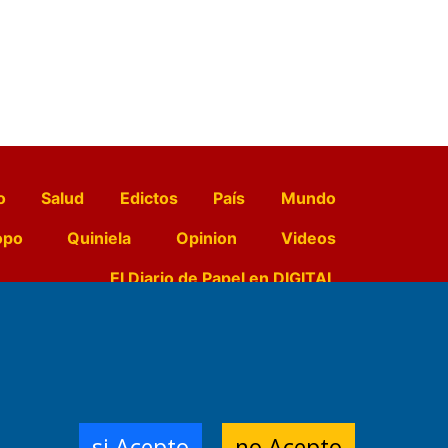
o
Salud
Edictos
País
Mundo
opo
Quiniela
Opinion
Videos
El Diario de Papel en DIGITAL
e Contenidos:
Nemesio
ración,
si Acepto
no Acepto