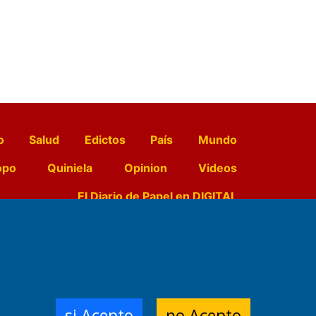
o
Salud
Edictos
País
Mundo
opo
Quiniela
Opinion
Videos
El Diario de Papel en DIGITAL
e Contenidos:
Nemesio
ración,
si Acepto
no Acepto