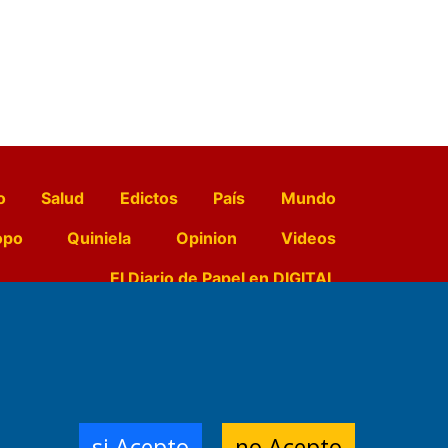
o
Salud
Edictos
País
Mundo
opo
Quiniela
Opinion
Videos
El Diario de Papel en DIGITAL
e Contenidos:
Nemesio
ración,
si Acepto
no Acepto