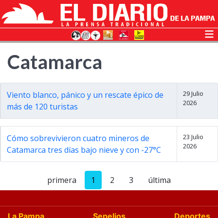
Catamarca
29 Julio
Viento blanco, pánico y un rescate épico de
2026
más de 120 turistas
23 Julio
Cómo sobrevivieron cuatro mineros de
2026
Catamarca tres días bajo nieve y con -27°C
primera
1
2
3
última
La Pampa
Sepelios
Deportes