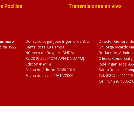
e Pocillos
Transmisiones en vivo
Nemesio
Domicilio Legal: José Ingenieros 855,
Director General d
o de 1992
Santa Rosa, La Pampa.
Dr. Jorge Ricardo 
Número de Registro DNDA:
Redacción, Administ
RL-2019-55551274-APN-DNDA#MJ
Oficina Comercial y
Edición #
9418
José Ingenieros 855
Fecha de Edición:
7/08/2026
Santa Rosa, La Pamp
Fecha de Inicio: 19/10/2000
Tel: (02954) 411117
Cel: +54 2954 53521