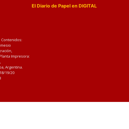
El Diario de Papel en DIGITAL
e Contenidos:
Nemesio
ración,
 Planta Impresora:
,
a, Argentina.
/18/19/20
3