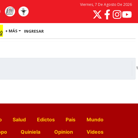
Viernes, 7 De Agosto De 2026
+ MÁS
INGRESAR
1
o
Salud
Edictos
País
Mundo
opo
Quiniela
Opinion
Videos