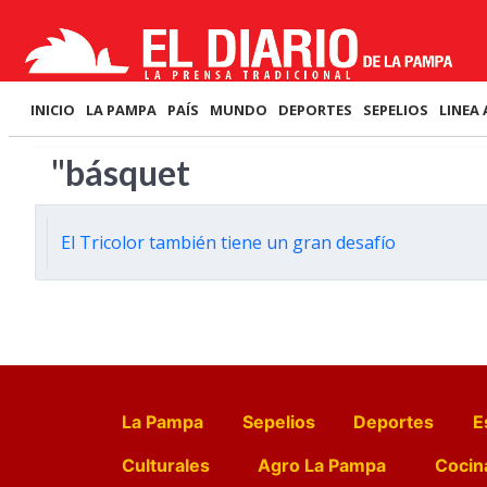
INICIO
LA PAMPA
PAÍS
MUNDO
DEPORTES
SEPELIOS
LINEA 
"básquet
El Tricolor también tiene un gran desafío
La Pampa
Sepelios
Deportes
E
Culturales
Agro La Pampa
Cocin