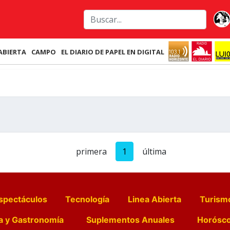
ABIERTA
CAMPO
EL DIARIO DE PAPEL EN DIGITAL
primera
1
última
spectáculos
Tecnología
Linea Abierta
Turism
a y Gastronomía
Suplementos Anuales
Horósc