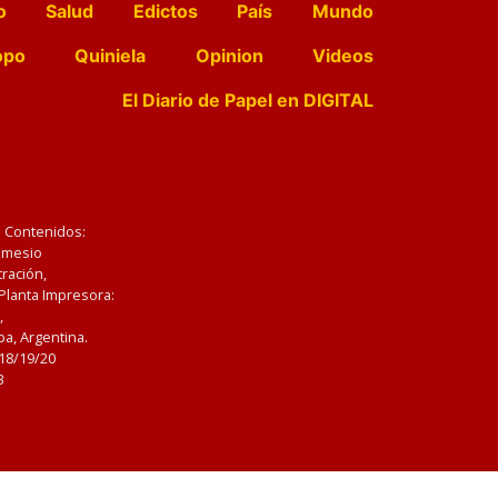
o
Salud
Edictos
País
Mundo
opo
Quiniela
Opinion
Videos
El Diario de Papel en DIGITAL
e Contenidos:
Nemesio
ración,
 Planta Impresora:
,
a, Argentina.
/18/19/20
3