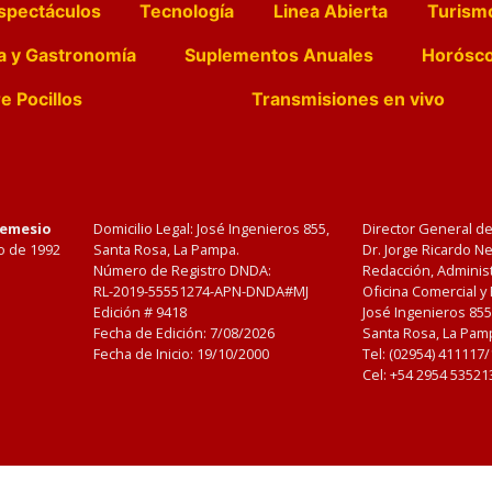
spectáculos
Tecnología
Linea Abierta
Turism
a y Gastronomía
Suplementos Anuales
Horósc
e Pocillos
Transmisiones en vivo
Nemesio
Domicilio Legal: José Ingenieros 855,
Director General d
o de 1992
Santa Rosa, La Pampa.
Dr. Jorge Ricardo 
Número de Registro DNDA:
Redacción, Administ
RL-2019-55551274-APN-DNDA#MJ
Oficina Comercial y
Edición #
9418
José Ingenieros 855
Fecha de Edición:
7/08/2026
Santa Rosa, La Pamp
Fecha de Inicio: 19/10/2000
Tel: (02954) 411117
Cel: +54 2954 53521