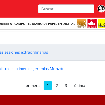
ABIERTA
CAMPO
EL DIARIO DE PAPEL EN DIGITAL
las sesiones extraordinarias
enil tras el crimen de Jeremías Monzón
primera
1
2
3
última