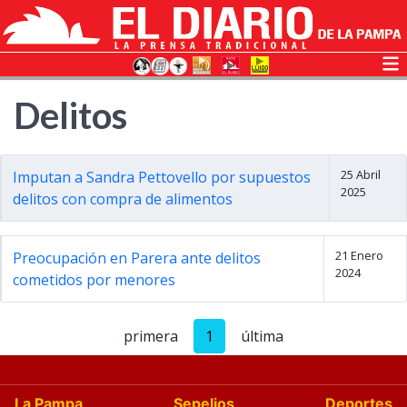
Delitos
25 Abril
Imputan a Sandra Pettovello por supuestos
2025
delitos con compra de alimentos
21 Enero
Preocupación en Parera ante delitos
2024
cometidos por menores
primera
1
última
La Pampa
Sepelios
Deportes