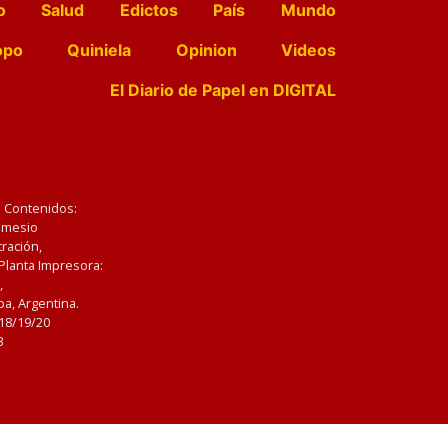
o
Salud
Edictos
País
Mundo
opo
Quiniela
Opinion
Videos
El Diario de Papel en DIGITAL
e Contenidos:
Nemesio
ración,
 Planta Impresora:
,
a, Argentina.
/18/19/20
3