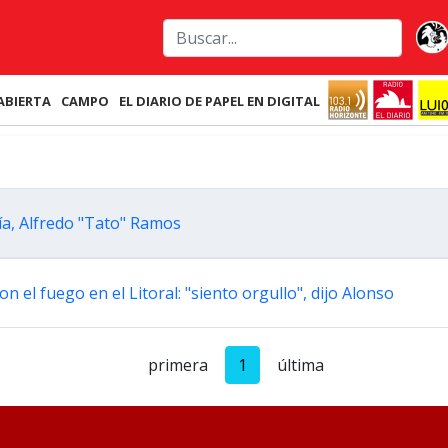
ABIERTA
CAMPO
EL DIARIO DE PAPEL EN DIGITAL
ía, Alfredo "Tato" Ramos
el fuego en el Litoral: "siento orgullo", dijo Alonso
primera
1
última