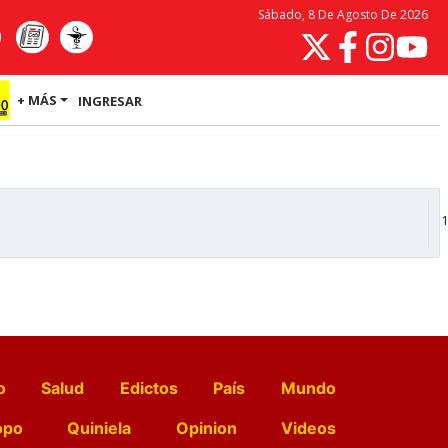
Sábado, 8 De Agosto De 2026
+ MÁS
INGRESAR
1
o
Salud
Edictos
País
Mundo
opo
Quiniela
Opinion
Videos