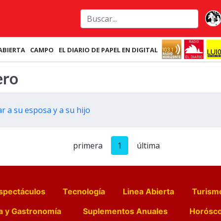
ABIERTA
CAMPO
EL DIARIO DE PAPEL EN DIGITAL
ero
r a su esposa y a su hijo
primera
1
última
spectáculos
Tecnología
Linea Abierta
Turism
a y Gastronomía
Suplementos Anuales
Horósc