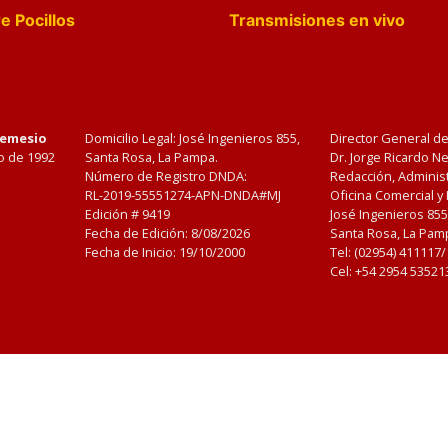
e Pocillos
Transmisiones en vivo
Nemesio
Domicilio Legal: José Ingenieros 855,
Director General d
o de 1992
Santa Rosa, La Pampa.
Dr. Jorge Ricardo 
Número de Registro DNDA:
Redacción, Administ
RL-2019-55551274-APN-DNDA#MJ
Oficina Comercial y
Edición #
9419
José Ingenieros 855
Fecha de Edición:
8/08/2026
Santa Rosa, La Pamp
Fecha de Inicio: 19/10/2000
Tel: (02954) 411117
Cel: +54 2954 53521