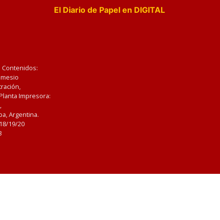
El Diario de Papel en DIGITAL
e Contenidos:
Nemesio
ración,
 Planta Impresora:
,
a, Argentina.
/18/19/20
3