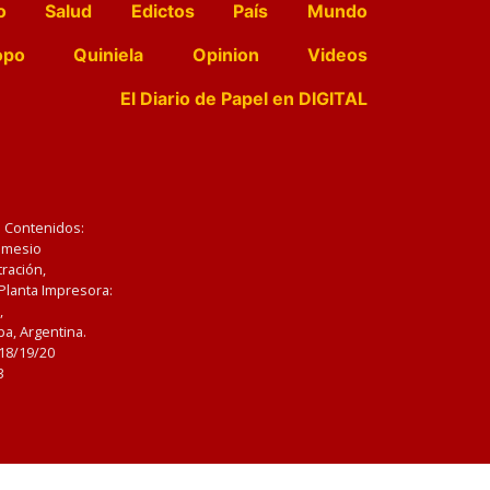
o
Salud
Edictos
País
Mundo
opo
Quiniela
Opinion
Videos
El Diario de Papel en DIGITAL
e Contenidos:
Nemesio
ración,
 Planta Impresora:
,
a, Argentina.
/18/19/20
3