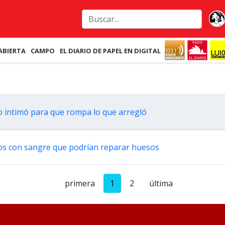
ABIERTA
CAMPO
EL DIARIO DE PAPEL EN DIGITAL
o intimó para que rompa lo que arregló
os con sangre que podrían reparar huesos
primera
1
2
última