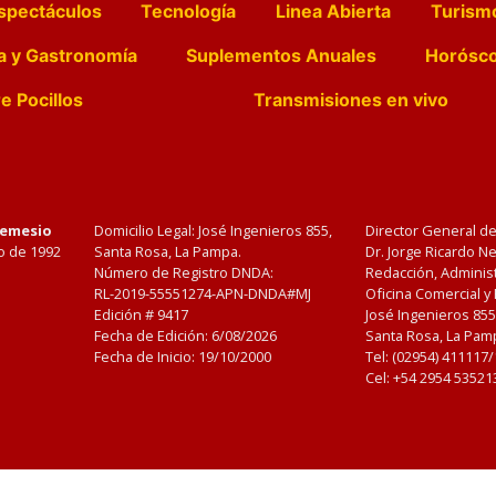
spectáculos
Tecnología
Linea Abierta
Turism
a y Gastronomía
Suplementos Anuales
Horósc
e Pocillos
Transmisiones en vivo
Nemesio
Domicilio Legal: José Ingenieros 855,
Director General d
o de 1992
Santa Rosa, La Pampa.
Dr. Jorge Ricardo 
Número de Registro DNDA:
Redacción, Administ
RL-2019-55551274-APN-DNDA#MJ
Oficina Comercial y
Edición #
9417
José Ingenieros 855
Fecha de Edición:
6/08/2026
Santa Rosa, La Pamp
Fecha de Inicio: 19/10/2000
Tel: (02954) 411117
Cel: +54 2954 53521