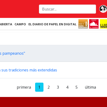
ABIERTA
CAMPO
EL DIARIO DE PAPEL EN DIGITAL
los pampeanos"
ca sus tradiciones más extendidas
primera
1
2
3
4
5
última