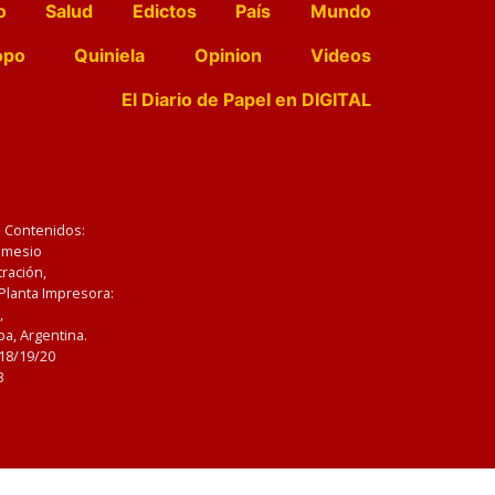
o
Salud
Edictos
País
Mundo
opo
Quiniela
Opinion
Videos
El Diario de Papel en DIGITAL
e Contenidos:
Nemesio
ración,
 Planta Impresora:
,
a, Argentina.
/18/19/20
3