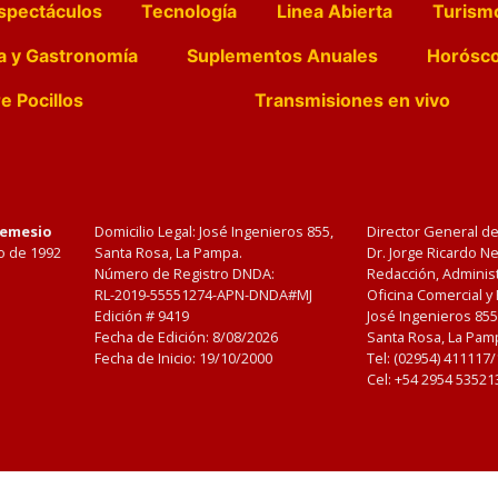
spectáculos
Tecnología
Linea Abierta
Turism
a y Gastronomía
Suplementos Anuales
Horósc
e Pocillos
Transmisiones en vivo
Nemesio
Domicilio Legal: José Ingenieros 855,
Director General d
o de 1992
Santa Rosa, La Pampa.
Dr. Jorge Ricardo 
Número de Registro DNDA:
Redacción, Administ
RL-2019-55551274-APN-DNDA#MJ
Oficina Comercial y
Edición #
9419
José Ingenieros 855
Fecha de Edición:
8/08/2026
Santa Rosa, La Pamp
Fecha de Inicio: 19/10/2000
Tel: (02954) 411117
Cel: +54 2954 53521