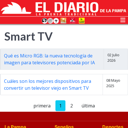
Smart TV
02 Julio
Qué es Micro RGB: la nueva tecnología de
2026
imagen para televisores potenciada por IA
08 Mayo
Cuáles son los mejores dispositivos para
2025
convertir un televisor viejo en Smart TV
primera
1
2
última
La Pampa
Sepelios
Deportes