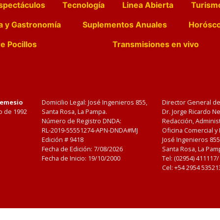
spectáculos
Tecnología
Linea Abierta
Turism
a y Gastronomía
Suplementos Anuales
Horósc
e Pocillos
Transmisiones en vivo
Nemesio
Domicilio Legal: José Ingenieros 855,
Director General d
o de 1992
Santa Rosa, La Pampa.
Dr. Jorge Ricardo 
Número de Registro DNDA:
Redacción, Administ
RL-2019-55551274-APN-DNDA#MJ
Oficina Comercial y
Edición #
9418
José Ingenieros 855
Fecha de Edición:
7/08/2026
Santa Rosa, La Pamp
Fecha de Inicio: 19/10/2000
Tel: (02954) 411117
Cel: +54 2954 53521