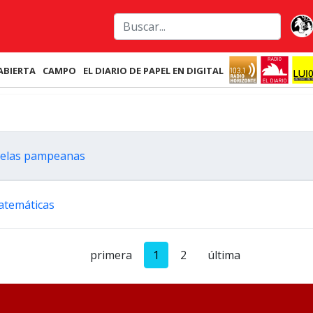
ABIERTA
CAMPO
EL DIARIO DE PAPEL EN DIGITAL
uelas pampeanas
matemáticas
primera
1
2
última