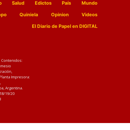
o
Salud
Edictos
País
Mundo
opo
Quiniela
Opinion
Videos
El Diario de Papel en DIGITAL
e Contenidos:
Nemesio
ración,
 Planta Impresora:
,
a, Argentina.
/18/19/20
3