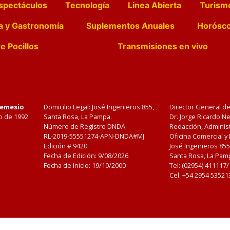
spectáculos
Tecnología
Linea Abierta
Turism
a y Gastronomía
Suplementos Anuales
Horósc
e Pocillos
Transmisiones en vivo
Nemesio
Domicilio Legal: José Ingenieros 855,
Director General d
o de 1992
Santa Rosa, La Pampa.
Dr. Jorge Ricardo 
Número de Registro DNDA:
Redacción, Administ
RL-2019-55551274-APN-DNDA#MJ
Oficina Comercial y
Edición #
9420
José Ingenieros 855
Fecha de Edición:
9/08/2026
Santa Rosa, La Pamp
Fecha de Inicio: 19/10/2000
Tel: (02954) 411117
Cel: +54 2954 53521