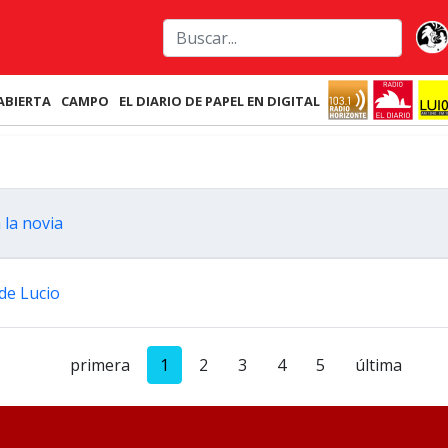
ABIERTA
CAMPO
EL DIARIO DE PAPEL EN DIGITAL
 la novia
 de Lucio
primera
1
2
3
4
5
última