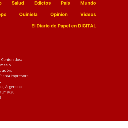
o
Salud
Edictos
País
Mundo
opo
Quiniela
Opinion
Videos
El Diario de Papel en DIGITAL
e Contenidos:
Nemesio
ración,
 Planta Impresora:
,
a, Argentina.
/18/19/20
3