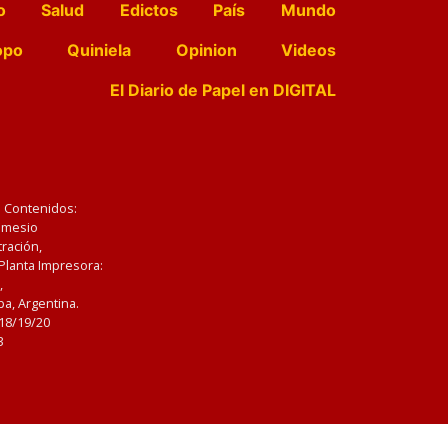
o
Salud
Edictos
País
Mundo
opo
Quiniela
Opinion
Videos
El Diario de Papel en DIGITAL
e Contenidos:
Nemesio
ración,
 Planta Impresora:
,
a, Argentina.
/18/19/20
3