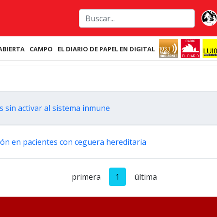
ABIERTA
CAMPO
EL DIARIO DE PAPEL EN DIGITAL
s sin activar al sistema inmune
sión en pacientes con ceguera hereditaria
primera
1
última