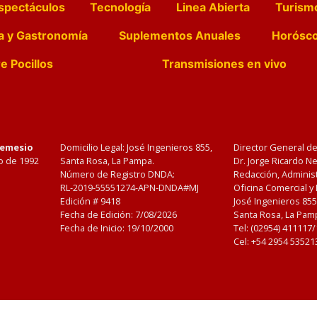
spectáculos
Tecnología
Linea Abierta
Turism
a y Gastronomía
Suplementos Anuales
Horósc
e Pocillos
Transmisiones en vivo
Nemesio
Domicilio Legal: José Ingenieros 855,
Director General d
o de 1992
Santa Rosa, La Pampa.
Dr. Jorge Ricardo 
Número de Registro DNDA:
Redacción, Administ
RL-2019-55551274-APN-DNDA#MJ
Oficina Comercial y
Edición #
9418
José Ingenieros 855
Fecha de Edición:
7/08/2026
Santa Rosa, La Pamp
Fecha de Inicio: 19/10/2000
Tel: (02954) 411117
Cel: +54 2954 53521