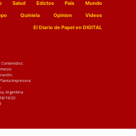
o
Salud
Edictos
País
Mundo
opo
Quiniela
Opinion
Videos
El Diario de Papel en DIGITAL
e Contenidos:
Nemesio
ración,
 Planta Impresora:
,
a, Argentina.
/18/19/20
3