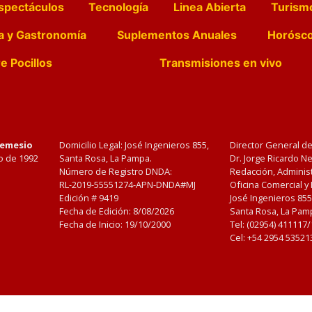
spectáculos
Tecnología
Linea Abierta
Turism
a y Gastronomía
Suplementos Anuales
Horósc
e Pocillos
Transmisiones en vivo
Nemesio
Domicilio Legal: José Ingenieros 855,
Director General d
o de 1992
Santa Rosa, La Pampa.
Dr. Jorge Ricardo 
Número de Registro DNDA:
Redacción, Administ
RL-2019-55551274-APN-DNDA#MJ
Oficina Comercial y
Edición #
9419
José Ingenieros 855
Fecha de Edición:
8/08/2026
Santa Rosa, La Pamp
Fecha de Inicio: 19/10/2000
Tel: (02954) 411117
Cel: +54 2954 53521