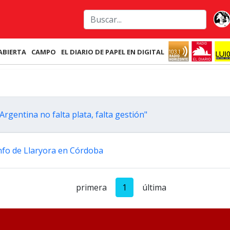
ABIERTA
CAMPO
EL DIARIO DE PAPEL EN DIGITAL
rgentina no falta plata, falta gestión"
unfo de Llaryora en Córdoba
primera
1
última