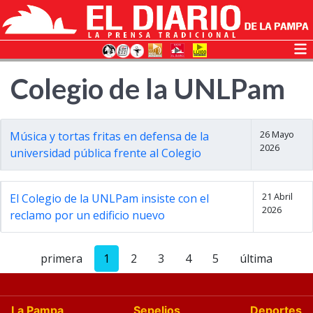
Colegio de la UNLPam
26 Mayo
Música y tortas fritas en defensa de la
2026
universidad pública frente al Colegio
21 Abril
El Colegio de la UNLPam insiste con el
2026
reclamo por un edificio nuevo
primera
1
2
3
4
5
última
La Pampa
Sepelios
Deportes