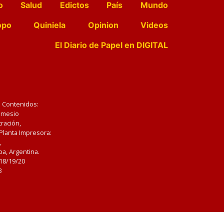
o
Salud
Edictos
País
Mundo
opo
Quiniela
Opinion
Videos
El Diario de Papel en DIGITAL
e Contenidos:
Nemesio
ración,
 Planta Impresora:
,
a, Argentina.
/18/19/20
3