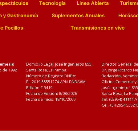
spectáculos
Tecnología
Linea Abierta
Turism
a y Gastronomía
Suplementos Anuales
Horósc
e Pocillos
Transmisiones en vivo
Nemesio
Domicilio Legal: José Ingenieros 855,
Director General d
o de 1992
Santa Rosa, La Pampa.
Dr. Jorge Ricardo 
Número de Registro DNDA:
Redacción, Administ
RL-2019-55551274-APN-DNDA#MJ
Oficina Comercial y
Edición #
9419
José Ingenieros 855
Fecha de Edición:
8/08/2026
Santa Rosa, La Pamp
Fecha de Inicio: 19/10/2000
Tel: (02954) 411117
Cel: +54 2954 53521