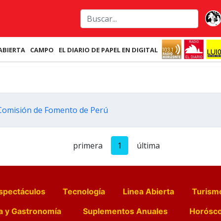
ABIERTA
CAMPO
EL DIARIO DE PAPEL EN DIGITAL
a Comisión de Fomento de Perú
primera
1
última
spectáculos
Tecnología
Linea Abierta
Turism
a y Gastronomía
Suplementos Anuales
Horósc