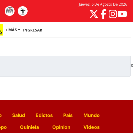
Jueves, 6 De Agosto De 2026
+ MÁS
INGRESAR
0
o
Salud
Edictos
País
Mundo
opo
Quiniela
Opinion
Videos