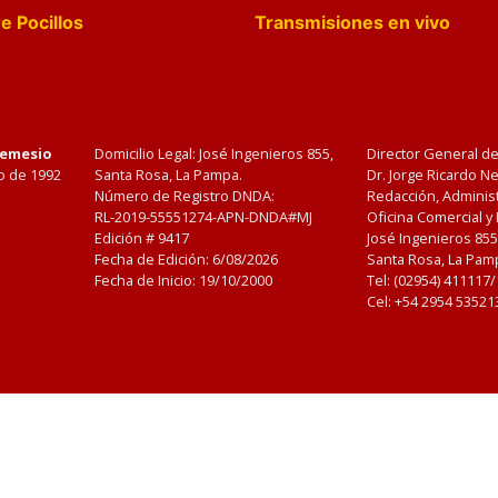
e Pocillos
Transmisiones en vivo
Nemesio
Domicilio Legal: José Ingenieros 855,
Director General d
o de 1992
Santa Rosa, La Pampa.
Dr. Jorge Ricardo 
Número de Registro DNDA:
Redacción, Administ
RL-2019-55551274-APN-DNDA#MJ
Oficina Comercial y
Edición #
9417
José Ingenieros 855
Fecha de Edición:
6/08/2026
Santa Rosa, La Pamp
Fecha de Inicio: 19/10/2000
Tel: (02954) 411117
Cel: +54 2954 53521