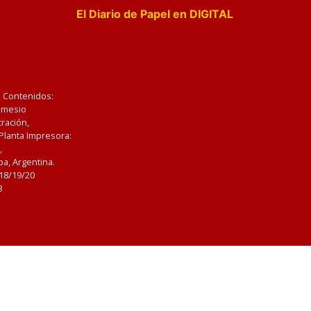
El Diario de Papel en DIGITAL
e Contenidos:
Nemesio
ración,
 Planta Impresora:
,
a, Argentina.
/18/19/20
3