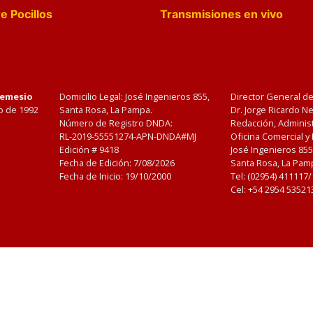
e Pocillos
Transmisiones en vivo
Nemesio
Domicilio Legal: José Ingenieros 855,
Director General d
o de 1992
Santa Rosa, La Pampa.
Dr. Jorge Ricardo 
Número de Registro DNDA:
Redacción, Administ
RL-2019-55551274-APN-DNDA#MJ
Oficina Comercial y
Edición #
9418
José Ingenieros 855
Fecha de Edición:
7/08/2026
Santa Rosa, La Pamp
Fecha de Inicio: 19/10/2000
Tel: (02954) 411117
Cel: +54 2954 53521