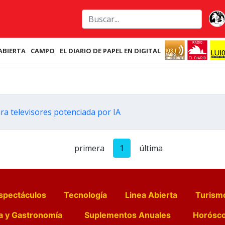
ABIERTA
CAMPO
EL DIARIO DE PAPEL EN DIGITAL
ra televisores potenciada por IA
primera
1
última
spectáculos
Tecnología
Linea Abierta
Turism
a y Gastronomía
Suplementos Anuales
Horósc