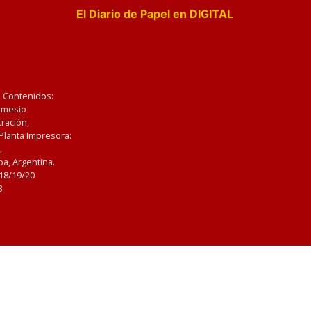
El Diario de Papel en DIGITAL
e Contenidos:
Nemesio
ración,
 Planta Impresora:
,
a, Argentina.
/18/19/20
3