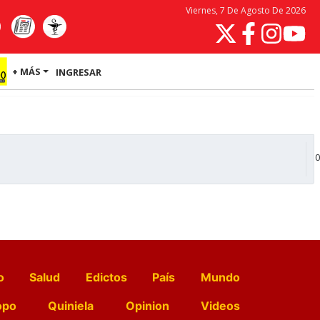
Viernes, 7 De Agosto De 2026
+ MÁS
INGRESAR
0
o
Salud
Edictos
País
Mundo
opo
Quiniela
Opinion
Videos