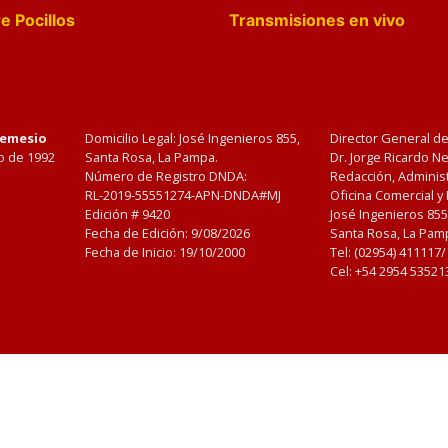
e Pocillos
Transmisiones en vivo
Nemesio
Domicilio Legal: José Ingenieros 855,
Director General d
o de 1992
Santa Rosa, La Pampa.
Dr. Jorge Ricardo 
Número de Registro DNDA:
Redacción, Administ
RL-2019-55551274-APN-DNDA#MJ
Oficina Comercial y
Edición #
9420
José Ingenieros 855
Fecha de Edición:
9/08/2026
Santa Rosa, La Pamp
Fecha de Inicio: 19/10/2000
Tel: (02954) 411117
Cel: +54 2954 53521