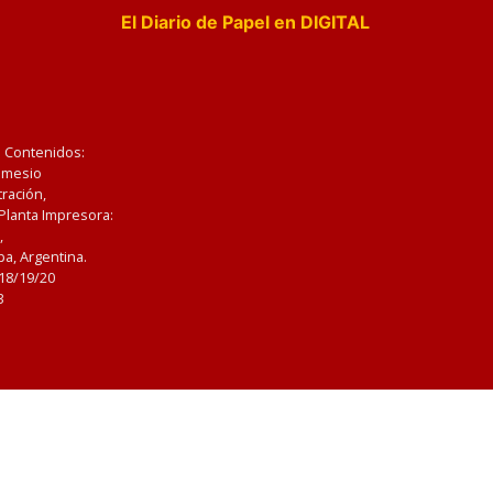
El Diario de Papel en DIGITAL
e Contenidos:
Nemesio
ración,
 Planta Impresora:
,
a, Argentina.
/18/19/20
3