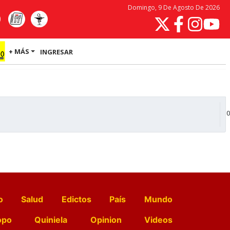
Domingo, 9 De Agosto De 2026
+ MÁS
INGRESAR
0
o
Salud
Edictos
País
Mundo
opo
Quiniela
Opinion
Videos