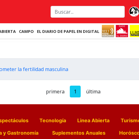
ABIERTA
CAMPO
EL DIARIO DE PAPEL EN DIGITAL
meter la fertilidad masculina
primera
1
última
spectáculos
Tecnología
Linea Abierta
Turism
a y Gastronomía
Suplementos Anuales
Horósc