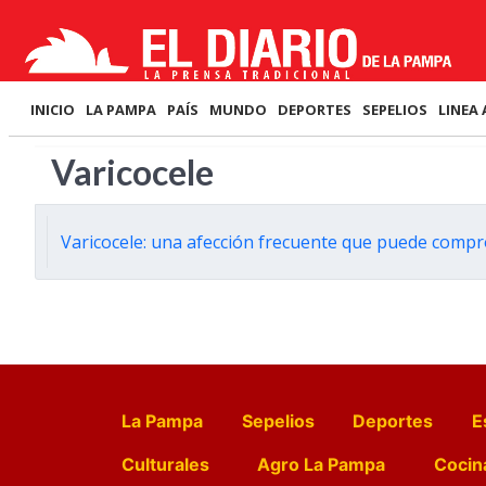
INICIO
LA PAMPA
PAÍS
MUNDO
DEPORTES
SEPELIOS
LINEA 
Varicocele
Varicocele: una afección frecuente que puede compro
La Pampa
Sepelios
Deportes
E
Culturales
Agro La Pampa
Cocin