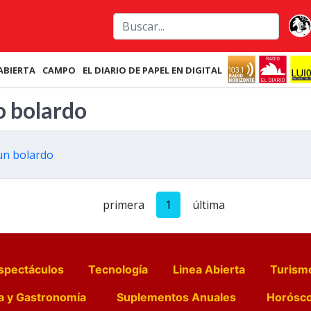
ABIERTA
CAMPO
EL DIARIO DE PAPEL EN DIGITAL
o bolardo
 un bolardo
primera
1
última
spectáculos
Tecnología
Linea Abierta
Turism
a y Gastronomía
Suplementos Anuales
Horósc