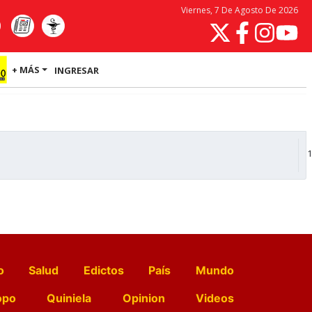
Viernes, 7 De Agosto De 2026
+ MÁS
INGRESAR
1
o
Salud
Edictos
País
Mundo
opo
Quiniela
Opinion
Videos