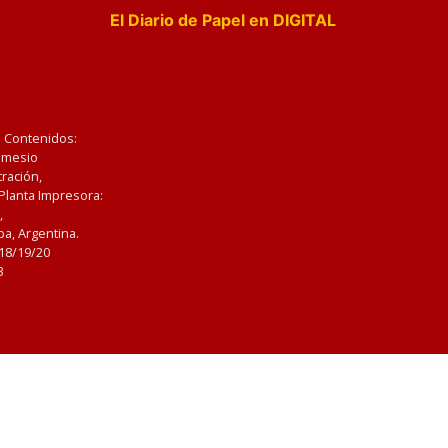
El Diario de Papel en DIGITAL
e Contenidos:
Nemesio
ración,
 Planta Impresora:
,
a, Argentina.
/18/19/20
3