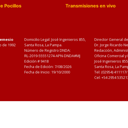
e Pocillos
Transmisiones en vivo
Nemesio
Domicilio Legal: José Ingenieros 855,
Director General d
o de 1992
Santa Rosa, La Pampa.
Dr. Jorge Ricardo 
Número de Registro DNDA:
Redacción, Administ
RL-2019-55551274-APN-DNDA#MJ
Oficina Comercial y
Edición #
9418
José Ingenieros 855
Fecha de Edición:
7/08/2026
Santa Rosa, La Pamp
Fecha de Inicio: 19/10/2000
Tel: (02954) 411117
Cel: +54 2954 53521