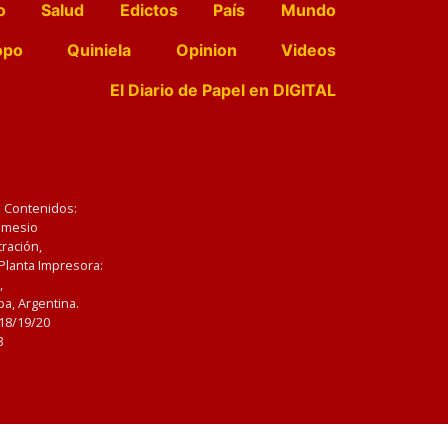
o
Salud
Edictos
País
Mundo
opo
Quiniela
Opinion
Videos
El Diario de Papel en DIGITAL
e Contenidos:
Nemesio
ración,
 Planta Impresora:
,
a, Argentina.
/18/19/20
3