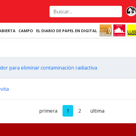
ABIERTA
CAMPO
EL DIARIO DE PAPEL EN DIGITAL
dor para eliminar contaminación radiactiva
vita
primera
1
2
última