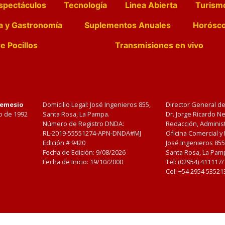
spectáculos
Tecnología
Linea Abierta
Turism
a y Gastronomía
Suplementos Anuales
Horósc
e Pocillos
Transmisiones en vivo
Nemesio
Domicilio Legal: José Ingenieros 855,
Director General d
o de 1992
Santa Rosa, La Pampa.
Dr. Jorge Ricardo 
Número de Registro DNDA:
Redacción, Administ
RL-2019-55551274-APN-DNDA#MJ
Oficina Comercial y
Edición #
9420
José Ingenieros 855
Fecha de Edición:
9/08/2026
Santa Rosa, La Pamp
Fecha de Inicio: 19/10/2000
Tel: (02954) 411117
Cel: +54 2954 53521