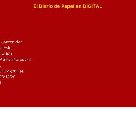
El Diario de Papel en DIGITAL
e Contenidos:
Nemesio
ración,
 Planta Impresora:
,
a, Argentina.
/18/19/20
3