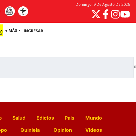
Domingo, 9 De Agosto De 2026
+ MÁS
INGRESAR
0
o
Salud
Edictos
País
Mundo
opo
Quiniela
Opinion
Videos