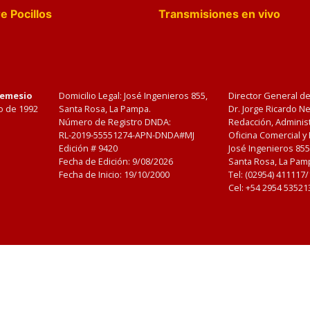
e Pocillos
Transmisiones en vivo
Nemesio
Domicilio Legal: José Ingenieros 855,
Director General d
o de 1992
Santa Rosa, La Pampa.
Dr. Jorge Ricardo 
Número de Registro DNDA:
Redacción, Administ
RL-2019-55551274-APN-DNDA#MJ
Oficina Comercial y
Edición #
9420
José Ingenieros 855
Fecha de Edición:
9/08/2026
Santa Rosa, La Pamp
Fecha de Inicio: 19/10/2000
Tel: (02954) 411117
Cel: +54 2954 53521