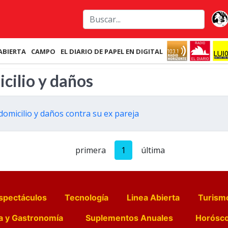
ABIERTA
CAMPO
EL DIARIO DE PAPEL EN DIGITAL
cilio y daños
omicilio y daños contra su ex pareja
primera
1
última
spectáculos
Tecnología
Linea Abierta
Turism
a y Gastronomía
Suplementos Anuales
Horósc