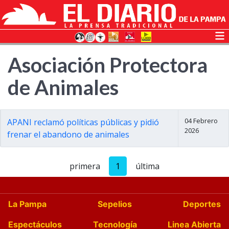
Asociación Protectora
de Animales
04 Febrero
APANI reclamó políticas públicas y pidió
2026
frenar el abandono de animales
primera
1
última
La Pampa
Sepelios
Deportes
Espectáculos
Tecnología
Linea Abierta