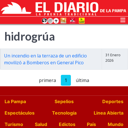
hidrogrúa
31 Enero
Un incendio en la terraza de un edificio
2026
movilizó a Bomberos en General Pico
primera
1
última
La Pampa
Sepelios
Deportes
Espectáculos
Tecnología
Linea Abierta
Turismo
Salud
Edictos
País
Mundo