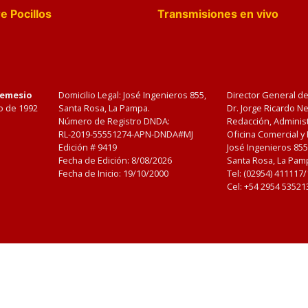
e Pocillos
Transmisiones en vivo
Nemesio
Domicilio Legal: José Ingenieros 855,
Director General d
o de 1992
Santa Rosa, La Pampa.
Dr. Jorge Ricardo 
Número de Registro DNDA:
Redacción, Administ
RL-2019-55551274-APN-DNDA#MJ
Oficina Comercial y
Edición #
9419
José Ingenieros 855
Fecha de Edición:
8/08/2026
Santa Rosa, La Pamp
Fecha de Inicio: 19/10/2000
Tel: (02954) 411117
Cel: +54 2954 53521