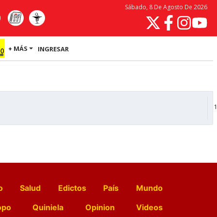
Sábado, 8 De Agosto De 2026
+ MÁS
INGRESAR
1
o
Salud
Edictos
País
Mundo
opo
Quiniela
Opinion
Videos