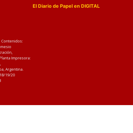
El Diario de Papel en DIGITAL
e Contenidos:
Nemesio
ración,
 Planta Impresora:
,
a, Argentina.
/18/19/20
3