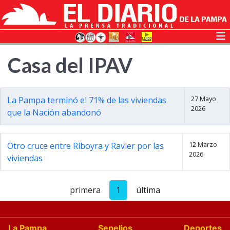
Casa del IPAV
27 Mayo
La Pampa terminó el 71% de las viviendas
2026
que la Nación abandonó
12 Marzo
Otro cruce entre Riboyra y Ravier por las
2026
viviendas
primera
1
última
La Pampa
Sepelios
Deportes