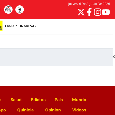
Jueves, 6 De Agosto De 2026
+ MÁS
INGRESAR
0
o
Salud
Edictos
País
Mundo
opo
Quiniela
Opinion
Videos