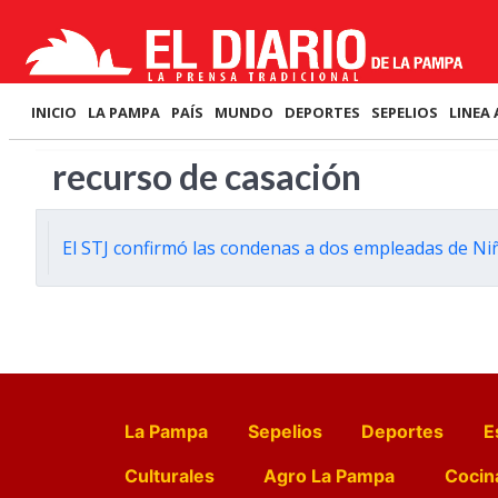
INICIO
LA PAMPA
PAÍS
MUNDO
DEPORTES
SEPELIOS
LINEA 
recurso de casación
El STJ confirmó las condenas a dos empleadas de Niñ
La Pampa
Sepelios
Deportes
E
Culturales
Agro La Pampa
Cocin