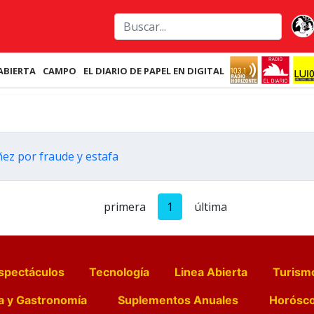
ABIERTA
CAMPO
EL DIARIO DE PAPEL EN DIGITAL
ez por fraude y estafa
primera
1
última
spectáculos
Tecnología
Linea Abierta
Turism
a y Gastronomía
Suplementos Anuales
Horósc