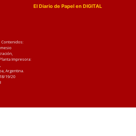
El Diario de Papel en DIGITAL
e Contenidos:
Nemesio
ración,
 Planta Impresora:
,
a, Argentina.
/18/19/20
3