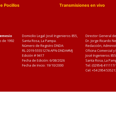
e Pocillos
Transmisiones en vivo
Nemesio
Domicilio Legal: José Ingenieros 855,
Director General d
o de 1992
Santa Rosa, La Pampa.
Dr. Jorge Ricardo 
Número de Registro DNDA:
Redacción, Administ
RL-2019-55551274-APN-DNDA#MJ
Oficina Comercial y
Edición #
9417
José Ingenieros 855
Fecha de Edición:
6/08/2026
Santa Rosa, La Pamp
Fecha de Inicio: 19/10/2000
Tel: (02954) 411117
Cel: +54 2954 53521