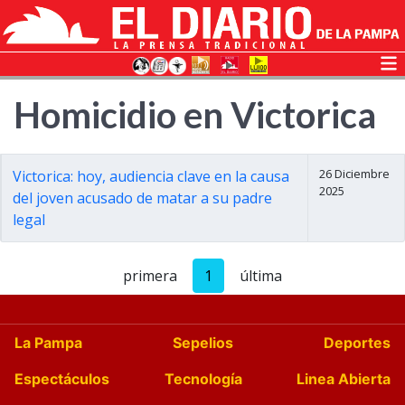
Homicidio en Victorica
26 Diciembre
Victorica: hoy, audiencia clave en la causa
2025
del joven acusado de matar a su padre
legal
primera
1
última
La Pampa
Sepelios
Deportes
Espectáculos
Tecnología
Linea Abierta