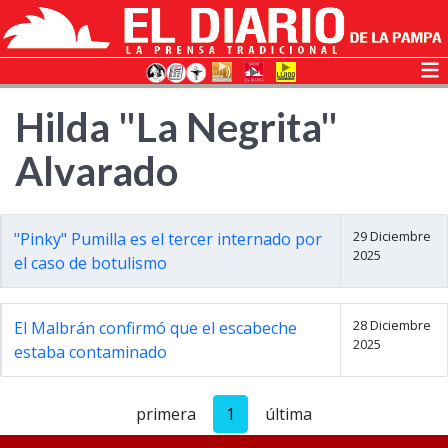
Hilda "La Negrita"
Alvarado
29 Diciembre
"Pinky" Pumilla es el tercer internado por
2025
el caso de botulismo
28 Diciembre
El Malbrán confirmó que el escabeche
2025
estaba contaminado
primera
1
última