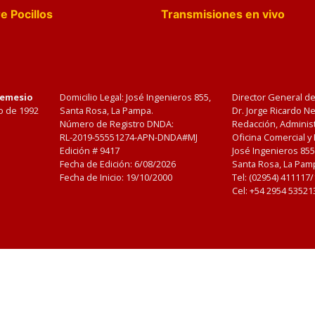
e Pocillos
Transmisiones en vivo
Nemesio
Domicilio Legal: José Ingenieros 855,
Director General d
o de 1992
Santa Rosa, La Pampa.
Dr. Jorge Ricardo 
Número de Registro DNDA:
Redacción, Administ
RL-2019-55551274-APN-DNDA#MJ
Oficina Comercial y
Edición #
9417
José Ingenieros 855
Fecha de Edición:
6/08/2026
Santa Rosa, La Pamp
Fecha de Inicio: 19/10/2000
Tel: (02954) 411117
Cel: +54 2954 53521