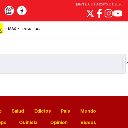
Jueves, 6 De Agosto De 2026
+ MÁS
INGRESAR
2
o
Salud
Edictos
País
Mundo
opo
Quiniela
Opinion
Videos