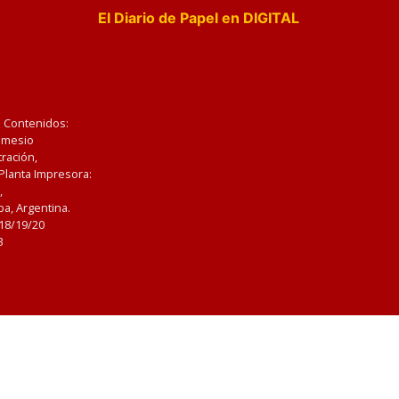
El Diario de Papel en DIGITAL
e Contenidos:
Nemesio
ración,
 Planta Impresora:
,
a, Argentina.
/18/19/20
3