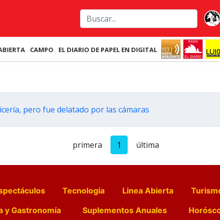
ABIERTA
CAMPO
EL DIARIO DE PAPEL EN DIGITAL
icería, pero fue delatado por las cámaras
primera
1
última
spectáculos
Tecnología
Linea Abierta
Turism
a y Gastronomía
Suplementos Anuales
Horósc