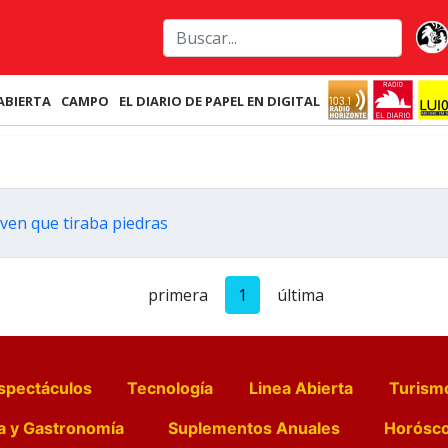
ABIERTA
CAMPO
EL DIARIO DE PAPEL EN DIGITAL
oven que tiraba piedras
primera
1
última
spectáculos
Tecnología
Linea Abierta
Turism
a y Gastronomía
Suplementos Anuales
Horósc