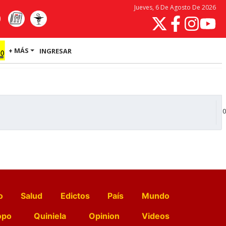
Jueves, 6 De Agosto De 2026
+ MÁS
INGRESAR
0
o
Salud
Edictos
País
Mundo
opo
Quiniela
Opinion
Videos