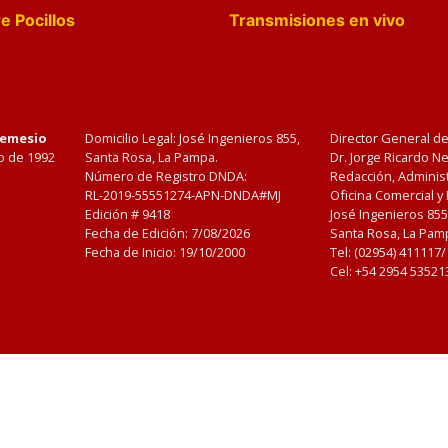
e Pocillos
Transmisiones en vivo
Nemesio
Domicilio Legal: José Ingenieros 855,
Director General d
o de 1992
Santa Rosa, La Pampa.
Dr. Jorge Ricardo 
Número de Registro DNDA:
Redacción, Administ
RL-2019-55551274-APN-DNDA#MJ
Oficina Comercial y
Edición #
9418
José Ingenieros 855
Fecha de Edición:
7/08/2026
Santa Rosa, La Pamp
Fecha de Inicio: 19/10/2000
Tel: (02954) 411117
Cel: +54 2954 53521