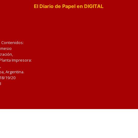
El Diario de Papel en DIGITAL
e Contenidos:
Nemesio
ración,
 Planta Impresora:
,
a, Argentina.
/18/19/20
3