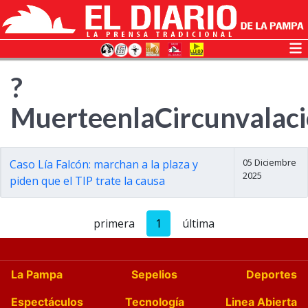
?
MuerteenlaCircunvalac
05 Diciembre
Caso Lía Falcón: marchan a la plaza y
2025
piden que el TIP trate la causa
primera
1
última
La Pampa
Sepelios
Deportes
Espectáculos
Tecnología
Linea Abierta