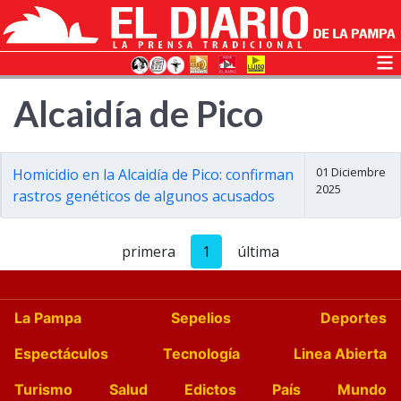
Alcaidía de Pico
01 Diciembre
Homicidio en la Alcaidía de Pico: confirman
2025
rastros genéticos de algunos acusados
primera
1
última
La Pampa
Sepelios
Deportes
Espectáculos
Tecnología
Linea Abierta
Turismo
Salud
Edictos
País
Mundo