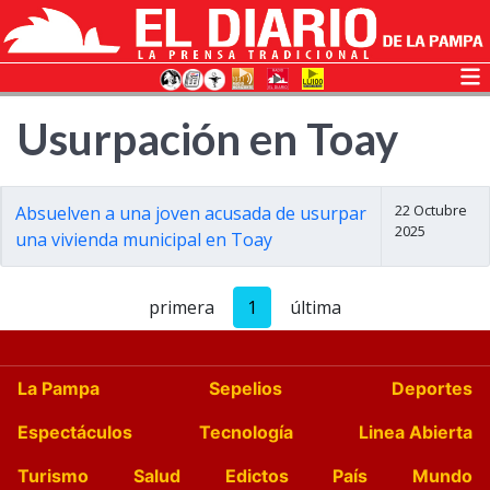
Usurpación en Toay
22 Octubre
Absuelven a una joven acusada de usurpar
2025
una vivienda municipal en Toay
primera
1
última
La Pampa
Sepelios
Deportes
Espectáculos
Tecnología
Linea Abierta
Turismo
Salud
Edictos
País
Mundo