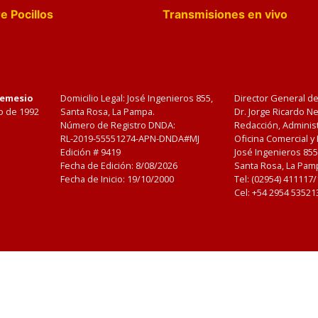
e Pocillos
Transmisiones en vivo
Nemesio
Domicilio Legal: José Ingenieros 855,
Director General d
o de 1992
Santa Rosa, La Pampa.
Dr. Jorge Ricardo 
Número de Registro DNDA:
Redacción, Administ
RL-2019-55551274-APN-DNDA#MJ
Oficina Comercial y
Edición #
9419
José Ingenieros 855
Fecha de Edición:
8/08/2026
Santa Rosa, La Pamp
Fecha de Inicio: 19/10/2000
Tel: (02954) 411117
Cel: +54 2954 53521