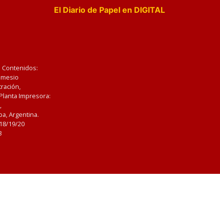
El Diario de Papel en DIGITAL
e Contenidos:
Nemesio
ración,
 Planta Impresora:
,
a, Argentina.
/18/19/20
3