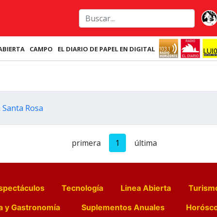
ABIERTA
CAMPO
EL DIARIO DE PAPEL EN DIGITAL
a Santa Rosa
primera
1
última
spectáculos
Tecnología
Linea Abierta
Turism
a y Gastronomía
Suplementos Anuales
Horósc