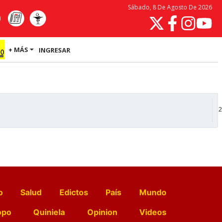
Sábado, 8 De Agosto De 2026
+ MÁS
INGRESAR
2
o
Salud
Edictos
País
Mundo
opo
Quiniela
Opinion
Videos