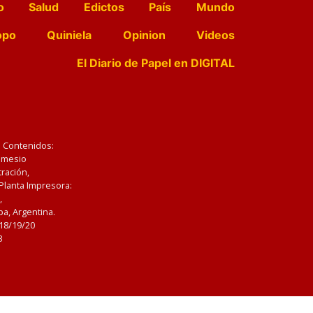
o
Salud
Edictos
País
Mundo
opo
Quiniela
Opinion
Videos
El Diario de Papel en DIGITAL
e Contenidos:
Nemesio
ración,
 Planta Impresora:
,
a, Argentina.
/18/19/20
3