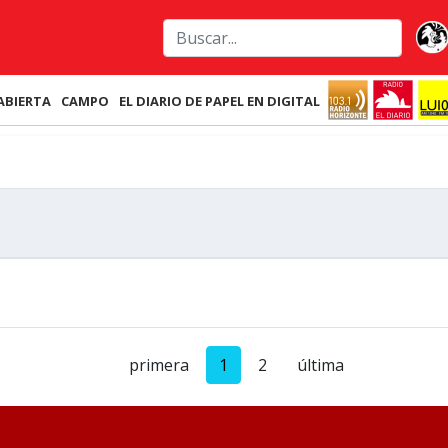
ABIERTA
CAMPO
EL DIARIO DE PAPEL EN DIGITAL
primera
1
2
última