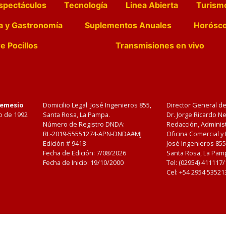
spectáculos
Tecnología
Linea Abierta
Turism
a y Gastronomía
Suplementos Anuales
Horósc
e Pocillos
Transmisiones en vivo
Nemesio
Domicilio Legal: José Ingenieros 855,
Director General d
o de 1992
Santa Rosa, La Pampa.
Dr. Jorge Ricardo 
Número de Registro DNDA:
Redacción, Administ
RL-2019-55551274-APN-DNDA#MJ
Oficina Comercial y
Edición #
9418
José Ingenieros 855
Fecha de Edición:
7/08/2026
Santa Rosa, La Pamp
Fecha de Inicio: 19/10/2000
Tel: (02954) 411117
Cel: +54 2954 53521