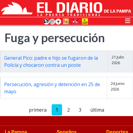
Fuga y persecución
21 Julio
General Pico: padre e hijo se fugaron de la
2026
Policía y chocaron contra un poste
24 Junio
Persecución, agresión y detención en 25 de
2026
mayo
primera
1
2
3
última
La Pampa
Sepelios
Deportes